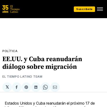
Suscríbete
POLÍTICA
EE.UU. y Cuba reanudarán
diálogo sobre migración
EL TIEMPO LATINO TEAM
𝕏
Compartir
Share
Compartir
Share
Compartir
en
on
en
on
via
Facebook
Pinterest
LinkedIn
WhatsApp
Email
Estados Unidos y Cuba reanudarán el próximo 17 de