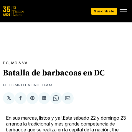
Suscríbete
DC, MD & VA
Batalla de barbacoas en DC
EL TIEMPO LATINO TEAM
𝕏
Compartir
Share
Compartir
Share
Compartir
en
on
en
on
via
Facebook
Pinterest
LinkedIn
WhatsApp
Email
En sus marcas, listos y ya!.Este sábado 22 y domingo 23
arranca la tradicional y más grande competencia de
barbacoa que se realiza en la capital de la nación, the