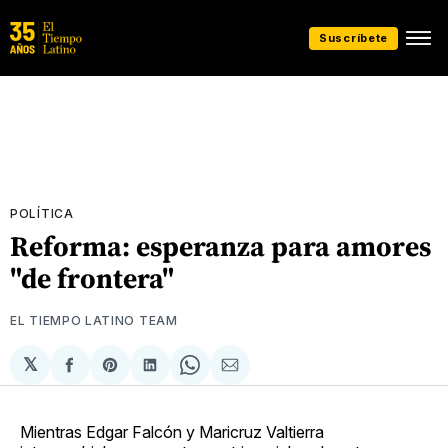
Suscríbete
POLÍTICA
Reforma: esperanza para amores
"de frontera"
EL TIEMPO LATINO TEAM
𝕏
Compartir
Share
Compartir
Share
Compartir
en
on
en
on
via
Facebook
Pinterest
LinkedIn
WhatsApp
Email
Mientras Edgar Falcón y Maricruz Valtierra