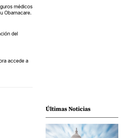
Facebook
Pinterest
LinkedIn
WhatsApp
Email
 seguros médicos
d u Obamacare.
ción del
hora accede a
Últimas Noticias