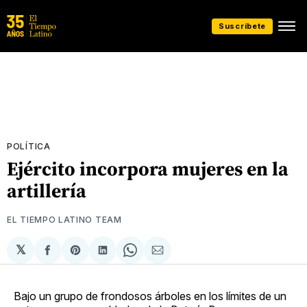
Suscríbete
POLÍTICA
Ejército incorpora mujeres en la
artillería
EL TIEMPO LATINO TEAM
𝕏
Compartir
Share
Compartir
Share
Compartir
en
on
en
on
via
Facebook
Pinterest
LinkedIn
WhatsApp
Email
Bajo un grupo de frondosos árboles en los límites de un