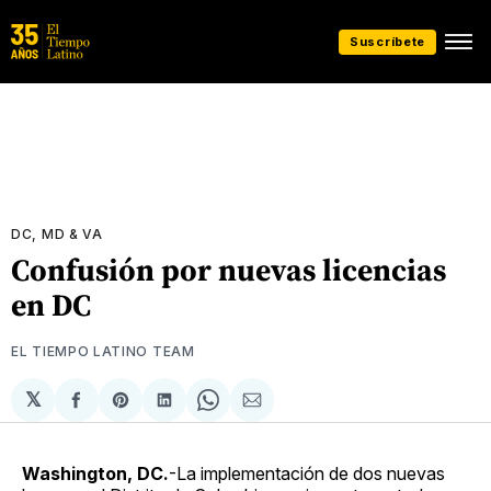
Suscríbete
DC, MD & VA
Confusión por nuevas licencias
en DC
EL TIEMPO LATINO TEAM
𝕏
Compartir
Share
Compartir
Share
Compartir
en
on
en
on
via
Facebook
Pinterest
LinkedIn
WhatsApp
Email
Washington, DC.
-La implementación de dos nuevas