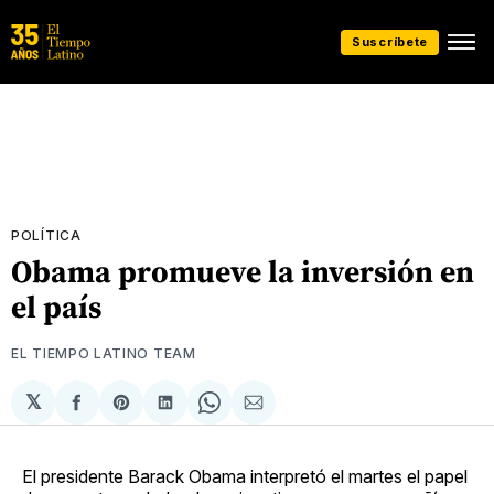
Suscríbete
POLÍTICA
Obama promueve la inversión en
el país
EL TIEMPO LATINO TEAM
𝕏
Compartir
Share
Compartir
Share
Compartir
en
on
en
on
via
Facebook
Pinterest
LinkedIn
WhatsApp
Email
El presidente Barack Obama interpretó el martes el papel