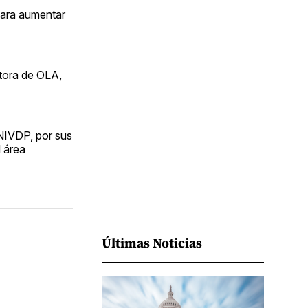
Facebook
Pinterest
LinkedIn
WhatsApp
Email
 para aumentar
ctora de OLA,
(NIVDP, por sus
l área
Últimas Noticias