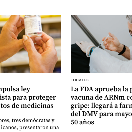
LOCALES
mpulsa ley
La FDA aprueba la
ista para proteger
vacuna de ARNm co
tos de medicinas
gripe: llegará a fa
del DMV para mayo
ores, tres demócratas y
50 años
licanos, presentaron una