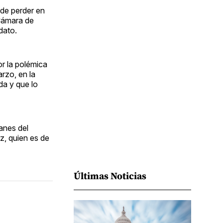
Facebook
Pinterest
LinkedIn
WhatsApp
Email
 de perder en
 Cámara de
dato.
or la polémica
rzo, en la
da y que lo
anes del
z, quien es de
Últimas Noticias