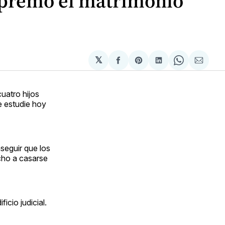
upremo el matrimonio
𝕏
Compartir
Share
Compartir
Share
Compa
en
on
en
on
via
Facebook
Pinterest
LinkedIn
WhatsApp
Email
uatro hijos
e estudie hoy
seguir que los
echo a casarse
icio judicial.