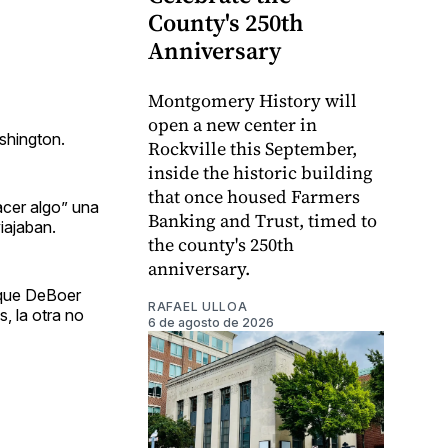
County's 250th
Anniversary
Montgomery History will
open a new center in
shington.
Rockville this September,
inside the historic building
that once housed Farmers
acer algo” una
Banking and Trust, timed to
iajaban.
the county's 250th
anniversary.
rque DeBoer
RAFAEL ULLOA
s, la otra no
6 de agosto de 2026