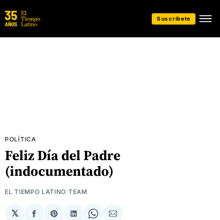
Suscríbete
POLÍTICA
Feliz Día del Padre
(indocumentado)
EL TIEMPO LATINO TEAM
𝕏
Compartir
Share
Compartir
Share
Compartir