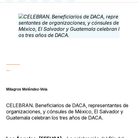
en
on
en
on
via
Facebook
Pinterest
LinkedIn
WhatsApp
Email
Milagros Meléndez-Vela
CELEBRAN. Beneficiarios de DACA, representantes de
organizaciones, y cónsules de México, El Salvador y
Guatemala celebran los tres años de DACA.