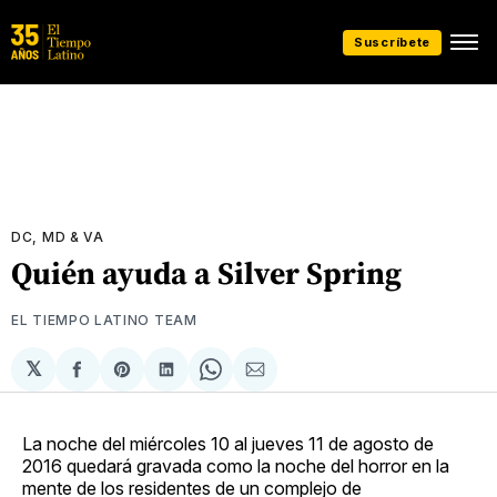
Suscríbete
DC, MD & VA
Quién ayuda a Silver Spring
EL TIEMPO LATINO TEAM
𝕏
Compartir
Share
Compartir
Share
Compartir
en
on
en
on
via
Facebook
Pinterest
LinkedIn
WhatsApp
Email
La noche del miércoles 10 al jueves 11 de agosto de
2016 quedará gravada como la noche del horror en la
mente de los residentes de un complejo de