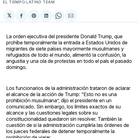
EL TIEMPO LATINO TEAM
𝕏
Compartir
Share
Compartir
Share
Compartir
en
on
en
on
via
Facebook
Pinterest
LinkedIn
WhatsApp
Email
La orden ejecutiva del presidente Donald Trump, que
prohíbe temporalmente la entrada a Estados Unidos de
migrantes de siete países mayormente musulmanes y
refugiados de todo el mundo, alimentó la confusión, la
angustia y una ola de protestas en todo el país el pasado
domingo.
Los funcionarios de la administración trataron de aclarar
el alcance de la acción de Trump: “Esto no es una
prohibición musulmana”, dijo el presidente en un
comunicado. Sin embargo, los límites exactos de su
alcance y las cuestiones legales sobre su
constitucionalidad quedaron sin resolver. También la
cuestión de si la administración cumpliría las órdenes de
los jueces federales de detener temporalmente la
prohibición de viajar.