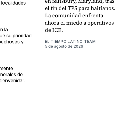
en Salisbury, Maryland, tras
 localidades
el fin del TPS para haitianos.
La comunidad enfrenta
ahora el miedo a operativos
de ICE.
n la
ue su prioridad
pechosas y
EL TIEMPO LATINO TEAM
5 de agosto de 2026
amente
enerales de
bienvenida”.