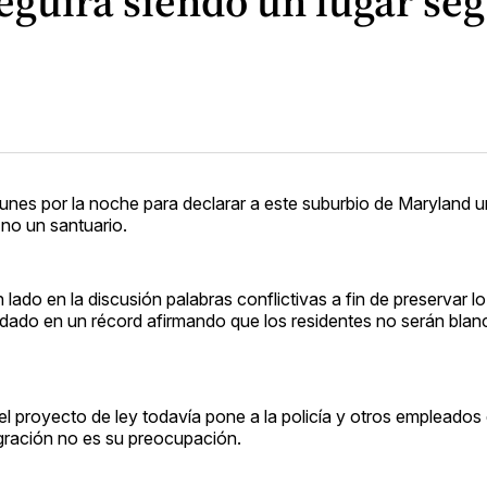
guirá siendo un lugar se
nes por la noche para declarar a este suburbio de Maryland u
no un santuario.
ado en la discusión palabras conflictivas a fin de preservar lo
ndado en un récord afirmando que los residentes no serán blan
 el proyecto de ley todavía pone a la policía y otros empleado
migración no es su preocupación.