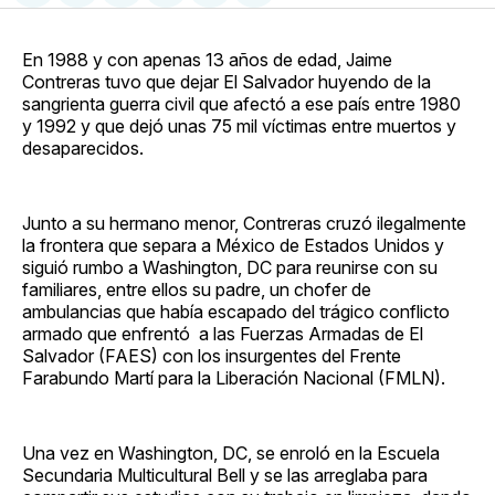
en
on
en
on
via
Facebook
Pinterest
LinkedIn
WhatsApp
Email
En 1988 y con apenas 13 años de edad, Jaime
Contreras tuvo que dejar El Salvador huyendo de la
sangrienta guerra civil que afectó a ese país entre 1980
y 1992 y que dejó unas 75 mil víctimas entre muertos y
desaparecidos.
Junto a su hermano menor, Contreras cruzó ilegalmente
la frontera que separa a México de Estados Unidos y
siguió rumbo a Washington, DC para reunirse con su
familiares, entre ellos su padre, un chofer de
ambulancias que había escapado del trágico conflicto
armado que enfrentó a las Fuerzas Armadas de El
Salvador (FAES) con los insurgentes del Frente
Farabundo Martí para la Liberación Nacional (FMLN).
Una vez en Washington, DC, se enroló en la Escuela
Secundaria Multicultural Bell y se las arreglaba para