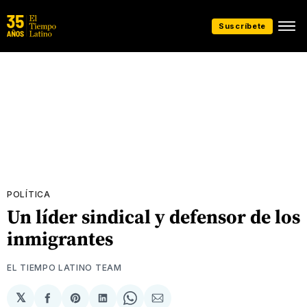
Suscríbete
POLÍTICA
Un líder sindical y defensor de los
inmigrantes
EL TIEMPO LATINO TEAM
𝕏
Compartir
Share
Compartir
Share
Compartir