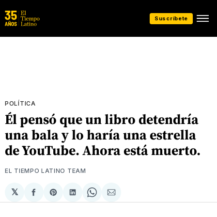
Suscríbete
POLÍTICA
Él pensó que un libro detendría
una bala y lo haría una estrella
de YouTube. Ahora está muerto.
EL TIEMPO LATINO TEAM
𝕏
Compartir
Share
Compartir
Share
Compartir
en
on
en
on
via
Facebook
Pinterest
LinkedIn
WhatsApp
Email