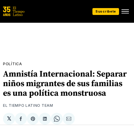
Suscríbete
POLÍTICA
Amnistía Internacional: Separar
niños migrantes de sus familias
es una política monstruosa
EL TIEMPO LATINO TEAM
𝕏
Compartir
Share
Compartir
Share
Compartir
en
on
en
on
via
Facebook
Pinterest
LinkedIn
WhatsApp
Email