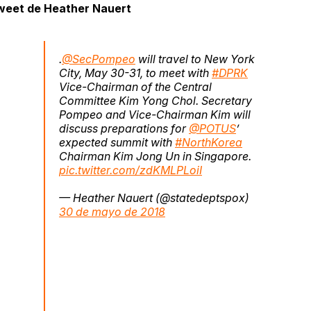
weet de Heather Nauert
.
@SecPompeo
will travel to New York
City, May 30-31, to meet with
#DPRK
Vice-Chairman of the Central
Committee Kim Yong Chol. Secretary
Pompeo and Vice-Chairman Kim will
discuss preparations for
@POTUS
’
expected summit with
#NorthKorea
Chairman Kim Jong Un in Singapore.
pic.twitter.com/zdKMLPLoiI
— Heather Nauert (@statedeptspox)
30 de mayo de 2018