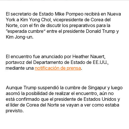
en
on
en
on
via
Facebook
Pinterest
LinkedIn
WhatsApp
Email
El secretario de Estado Mike Pompeo recibirá en Nueva
York a Kim Yong Chol, vicepresidente de Corea del
Norte, con el fin de discutir los preparativos para la
“esperada cumbre” entre el presidente Donald Trump y
Kim Jong-un.
El encuentro fue anunciado por Heather Nauert,
portavoz del Departamento de Estado de EE.UU.,
mediante una
notificación de prensa
.
Aunque Trump suspendió la cumbre de Singapur y luego
asomó la posibilidad de realizar el encuentro, aún no
está confirmado que el presidente de Estados Unidos y
el líder de Corea del Norte se vayan a ver como estaba
previsto.