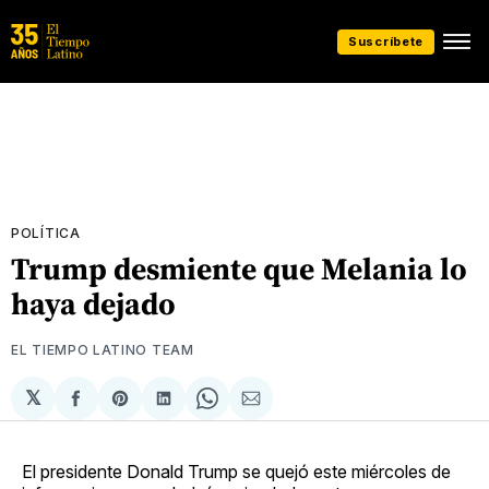
Suscríbete
POLÍTICA
Trump desmiente que Melania lo
haya dejado
EL TIEMPO LATINO TEAM
𝕏
Compartir
Share
Compartir
Share
Compartir
en
on
en
on
via
Facebook
Pinterest
LinkedIn
WhatsApp
Email
El presidente Donald Trump se quejó este miércoles de