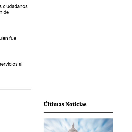
Facebook
Pinterest
LinkedIn
WhatsApp
Email
os ciudadanos
ón de
uien fue
ervicios al
Últimas Noticias