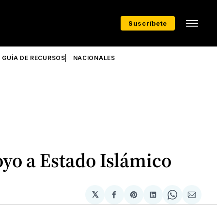
Suscríbete
GUÍA DE RECURSOS
NACIONALES
yo a Estado Islámico
𝕏
Compartir
Share
Compartir
Share
Compa
en
on
en
on
via