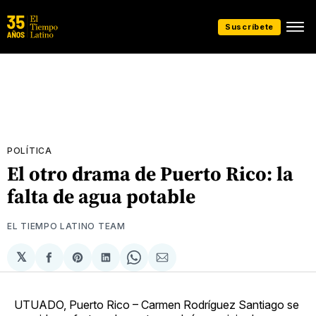
Suscríbete
POLÍTICA
El otro drama de Puerto Rico: la
falta de agua potable
EL TIEMPO LATINO TEAM
𝕏
Compartir
Share
Compartir
Share
Compartir
en
on
en
on
via
Facebook
Pinterest
LinkedIn
WhatsApp
Email
UTUADO, Puerto Rico – Carmen Rodríguez Santiago se