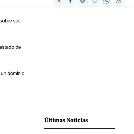
𝕏
Compartir
Share
Compartir
Share
Compa
en
on
en
on
via
Facebook
Pinterest
LinkedIn
WhatsApp
Email
 sobre sus
 estado de
r un dominio
Últimas Noticias