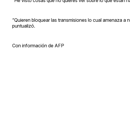
“He visto cosas que no quieres ver sobre lo que están 
“Quieren bloquear las transmisiones lo cual amenaza a 
puntualizó.
Con información de AFP