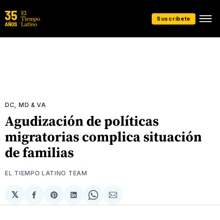
Suscríbete
DC, MD & VA
Agudización de políticas
migratorias complica situación
de familias
EL TIEMPO LATINO TEAM
𝕏
Compartir
Share
Compartir
Share
Compartir
en
on
en
on
via
Facebook
Pinterest
LinkedIn
WhatsApp
Email