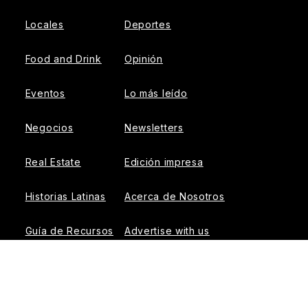
Locales
Deportes
Food and Drink
Opinión
Eventos
Lo más leído
Negocios
Newsletters
Real Estate
Edición impresa
Historias Latinas
Acerca de Nosotros
Guía de Recursos
Advertise with us
© 2026 El Tiempo Latino
{{!-- ADHESION AD CONTAINER --}}
{{!-- VIDEO SLIDER