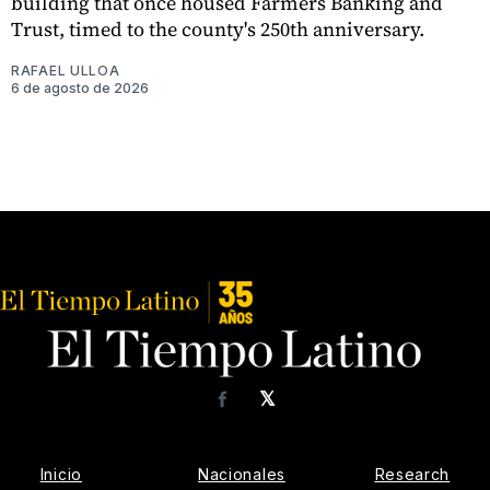
building that once housed Farmers Banking and
Trust, timed to the county's 250th anniversary.
RAFAEL ULLOA
6 de agosto de 2026
𝕏
Facebook
Inicio
Nacionales
Research