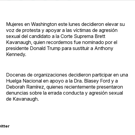
en
on
en
on
via
Facebook
Pinterest
LinkedIn
WhatsApp
Email
Mujeres en Washington este lunes decidieron elevar su
voz de protesta y apoyar a las víctimas de agresión
sexual del candidato a la Corte Suprema Brett
Kavanaugh, quien recordemos fue nominado por el
presidente Donald Trump para sustituir a Anthony
Kennedy.
Docenas de organizaciones decidieron participar en una
Huelga Nacional en apoyo a la Dra. Blasey Ford y a
Deborah Ramírez, quienes recientemente presentaron
denuncias sobre la errada conducta y agresión sexual
de Kavanaugh.
itter