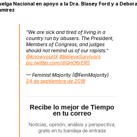
elga Nacional en apoyo a la Dra. Blasey Ford y a Debor
amírez
“We are sick and tired of living in a
country run by abusers. The President,
Members of Congress, and judges
should not remind us of our rapists.”
@knowyourIX
#BelieveSurvivors
pic.twitter.com/djQnO6rER5
— Feminist Majority (@FemMajority)
24 de septiembre de 2018
Recibe lo mejor de Tiempo
en tu correo
Noticias, opinión, análisis y perspectiva,
gratis en tu bandeja de entrada