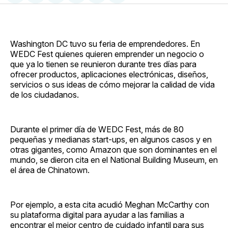
en
on
en
on
via
Facebook
Pinterest
LinkedIn
WhatsApp
Email
Washington DC tuvo su feria de emprendedores. En
WEDC Fest quienes quieren emprender un negocio o
que ya lo tienen se reunieron durante tres días para
ofrecer productos, aplicaciones electrónicas, diseños,
servicios o sus ideas de cómo mejorar la calidad de vida
de los ciudadanos.
Durante el primer día de WEDC Fest, más de 80
pequeñas y medianas start-ups, en algunos casos y en
otras gigantes, como Amazon que son dominantes en el
mundo, se dieron cita en el National Building Museum, en
el área de Chinatown.
Por ejemplo, a esta cita acudió Meghan McCarthy con
su plataforma digital para ayudar a las familias a
encontrar el mejor centro de cuidado infantil para sus