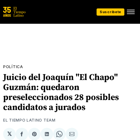
Suscríbete
POLÍTICA
Juicio del Joaquín "El Chapo"
Guzmán: quedaron
preseleccionados 28 posibles
candidatos a jurados
EL TIEMPO LATINO TEAM
𝕏
Compartir
Share
Compartir
Share
Compartir