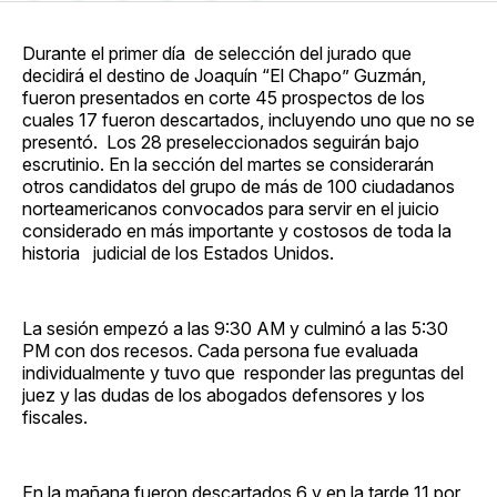
en
on
en
on
via
Facebook
Pinterest
LinkedIn
WhatsApp
Email
Durante el primer día de selección del jurado que
decidirá el destino de Joaquín “El Chapo” Guzmán,
fueron presentados en corte 45 prospectos de los
cuales 17 fueron descartados, incluyendo uno que no se
presentó. Los 28 preseleccionados seguirán bajo
escrutinio. En la sección del martes se considerarán
otros candidatos del grupo de más de 100 ciudadanos
norteamericanos convocados para servir en el juicio
considerado en más importante y costosos de toda la
historia judicial de los Estados Unidos.
La sesión empezó a las 9:30 AM y culminó a las 5:30
PM con dos recesos. Cada persona fue evaluada
individualmente y tuvo que responder las preguntas del
juez y las dudas de los abogados defensores y los
fiscales.
En la mañana fueron descartados 6 y en la tarde 11 por