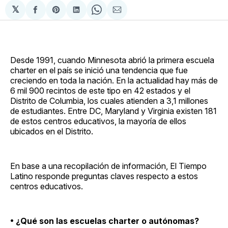
𝕏
Compartir
Share
Compartir
Share
Compartir
en
on
en
on
via
Facebook
Pinterest
LinkedIn
WhatsApp
Email
Desde 1991, cuando Minnesota abrió la primera escuela
charter en el país se inició una tendencia que fue
creciendo en toda la nación. En la actualidad hay más de
6 mil 900 recintos de este tipo en 42 estados y el
Distrito de Columbia, los cuales atienden a 3,1 millones
de estudiantes. Entre DC, Maryland y Virginia existen 181
de estos centros educativos, la mayoría de ellos
ubicados en el Distrito.
En base a una recopilación de información, El Tiempo
Latino responde preguntas claves respecto a estos
centros educativos.
• ¿Qué son las escuelas charter o autónomas?