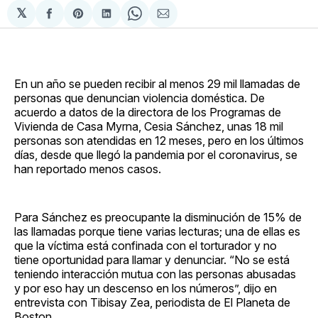
𝕏
Compartir
Share
Compartir
Share
Compartir
en
on
en
on
via
Facebook
Pinterest
LinkedIn
WhatsApp
Email
En un año se pueden recibir al menos 29 mil llamadas de
personas que denuncian violencia doméstica. De
acuerdo a datos de la directora de los Programas de
Vivienda de Casa Myrna, Cesia Sánchez, unas 18 mil
personas son atendidas en 12 meses, pero en los últimos
días, desde que llegó la pandemia por el coronavirus, se
han reportado menos casos.
Para Sánchez es preocupante la disminución de 15% de
las llamadas porque tiene varias lecturas; una de ellas es
que la víctima está confinada con el torturador y no
tiene oportunidad para llamar y denunciar. “No se está
teniendo interacción mutua con las personas abusadas
y por eso hay un descenso en los números”, dijo en
entrevista con Tibisay Zea, periodista de El Planeta de
Boston.