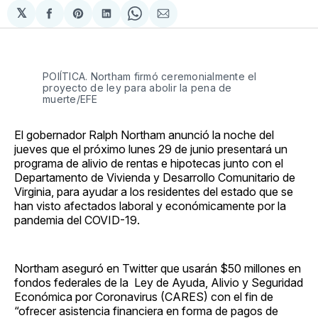
𝕏
Compartir
Share
Compartir
Share
Compartir
en
on
en
on
via
Facebook
Pinterest
LinkedIn
WhatsApp
Email
POlÍTICA. Northam firmó ceremonialmente el
proyecto de ley para abolir la pena de
muerte/EFE
El gobernador Ralph Northam anunció la noche del
jueves que el próximo lunes 29 de junio presentará un
programa de alivio de rentas e hipotecas junto con el
Departamento de Vivienda y Desarrollo Comunitario de
Virginia, para ayudar a los residentes del estado que se
han visto afectados laboral y económicamente por la
pandemia del COVID-19.
Northam aseguró en Twitter que usarán $50 millones en
fondos federales de la Ley de Ayuda, Alivio y Seguridad
Económica por Coronavirus (CARES) con el fin de
“ofrecer asistencia financiera en forma de pagos de