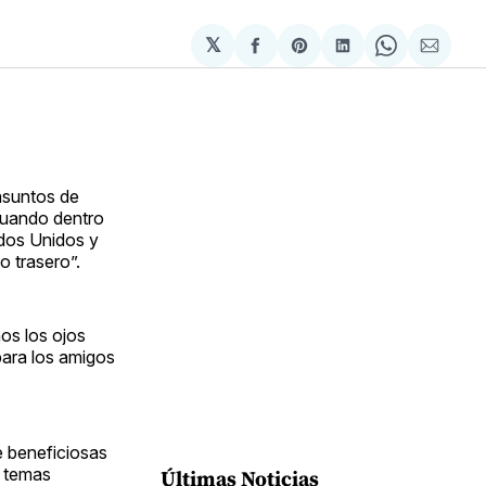
𝕏
Compartir
Share
Compartir
Share
Compa
en
on
en
on
via
Facebook
Pinterest
LinkedIn
WhatsApp
Email
asuntos de
tuando dentro
ados Unidos y
o trasero”.
nos los ojos
para los amigos
e beneficiosas
n temas
Últimas Noticias