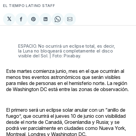
EL TIEMPO LATINO STAFF
𝕏
Compartir
Share
Compartir
Share
Compartir
en
on
en
on
via
Facebook
Pinterest
LinkedIn
WhatsApp
Email
ESPACIO. No ocurrirá un eclipse total, es decir,
la Luna no bloqueará completamente el disco
visible del Sol. | Foto: Pixabay.
Este martes comienza junio, mes en el que ocurrirán al
menos tres eventos astronómicos que serán visibles
para miles de personas en el hemisferio norte. La región
de Washington DC está entre las zonas de observación.
El primero será un eclipse solar anular con un “anillo de
fuego”, que ocurrirá el jueves 10 de junio con visibilidad
desde el norte de Canadá, Groenlandia y Rusia; y se
podrá ver parcialmente en ciudades como Nueva York,
Montreal, Londres y Washington DC.