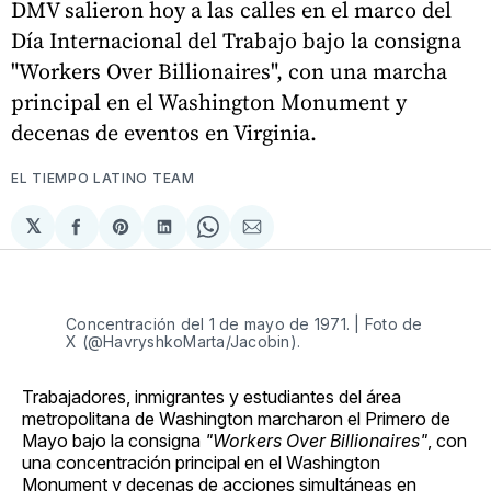
DMV salieron hoy a las calles en el marco del
Día Internacional del Trabajo bajo la consigna
"Workers Over Billionaires", con una marcha
principal en el Washington Monument y
decenas de eventos en Virginia.
EL TIEMPO LATINO TEAM
𝕏
Compartir
Share
Compartir
Share
Compartir
en
on
en
on
via
Facebook
Pinterest
LinkedIn
WhatsApp
Email
Concentración del 1 de mayo de 1971. | Foto de 
X (@HavryshkoMarta/Jacobin).
Trabajadores, inmigrantes y estudiantes del área
metropolitana de Washington marcharon el Primero de
Mayo bajo la consigna
"Workers Over Billionaires"
, con
una concentración principal en el Washington
Monument y decenas de acciones simultáneas en