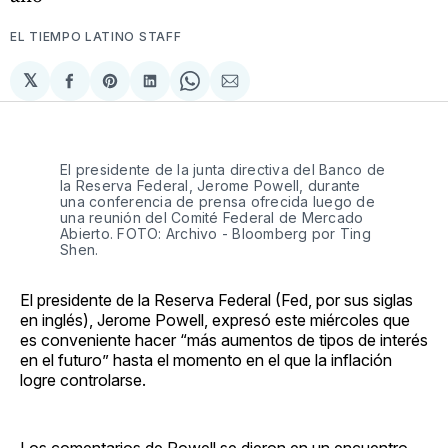
EL TIEMPO LATINO STAFF
𝕏
Compartir
Share
Compartir
Share
Compartir
en
on
en
on
via
Facebook
Pinterest
LinkedIn
WhatsApp
Email
El presidente de la junta directiva del Banco de
la Reserva Federal, Jerome Powell, durante
una conferencia de prensa ofrecida luego de
una reunión del Comité Federal de Mercado
Abierto. FOTO: Archivo - Bloomberg por Ting
Shen.
El presidente de la Reserva Federal (Fed, por sus siglas
en inglés), Jerome Powell, expresó este miércoles que
es conveniente hacer “más aumentos de tipos de interés
en el futuro” hasta el momento en el que la inflación
logre controlarse.
Los comentarios de Powell se dieron en un encuentro