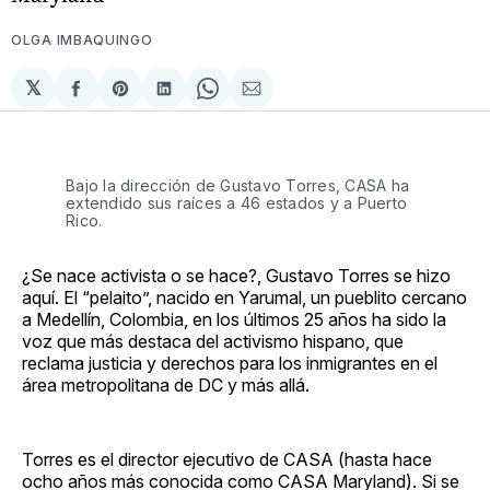
OLGA IMBAQUINGO
𝕏
Compartir
Share
Compartir
Share
Compartir
en
on
en
on
via
Facebook
Pinterest
LinkedIn
WhatsApp
Email
Bajo la dirección de Gustavo Torres, CASA ha
extendido sus raíces a 46 estados y a Puerto
Rico.
¿Se nace activista o se hace?, Gustavo Torres se hizo
aquí. El “pelaito”, nacido en Yarumal, un pueblito cercano
a Medellín, Colombia, en los últimos 25 años ha sido la
voz que más destaca del activismo hispano, que
reclama justicia y derechos para los inmigrantes en el
área metropolitana de DC y más allá.
Torres es el director ejecutivo de CASA (hasta hace
ocho años más conocida como CASA Maryland). Si se