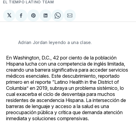
EL TIEMPO LATINO TEAM
𝕏
Compartir
Share
Compartir
Share
Compartir
en
on
en
on
via
Facebook
Pinterest
LinkedIn
WhatsApp
Email
Adrian Jordan leyendo a una clase.
En Washington, D.C., 42 por ciento de la población
Hispana lucha con una competencia de inglés limitada,
creando una barrera significativa para acceder servicios
médicos esenciales. Este descubrimiento, reportado
primero en el reporte “Latino Health in the District of
Columbia” en 2019, subraya un problema sistémico, lo
cual exacerba el ciclo de desventaja para muchos
residentes de ascendencia Hispana. La intersección de
barreras de lenguaje y acceso a la salud es una
preocupación pública y crítica que demanda atención
inmediata y soluciones comprensivas.