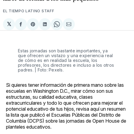
EL TIEMPO LATINO STAFF
𝕏
Compartir
Share
Compartir
Share
Compartir
en
on
en
on
via
Facebook
Pinterest
LinkedIn
WhatsApp
Email
Estas jornadas son bastante importantes, ya
que ofrecen un vistazo y una experiencia real
de cómo es en realidad la escuela, los
profesores, los directores e incluso a los otros
padres. | Foto: Pexels.
Si quieres tener información de primera mano sobre las
escuelas en Washington D.C., mirar cómo son sus
estructuras, su calidad educativa, clases
extracurriculares y todo lo que ofrecen para mejorar el
potencial educativo de tus hijos, revisa aquí un resumen
la lista que publicó el Escuelas Públicas del Distrito de
Columbia (DCPS) sobre las jornadas de Open House de
planteles educativos.