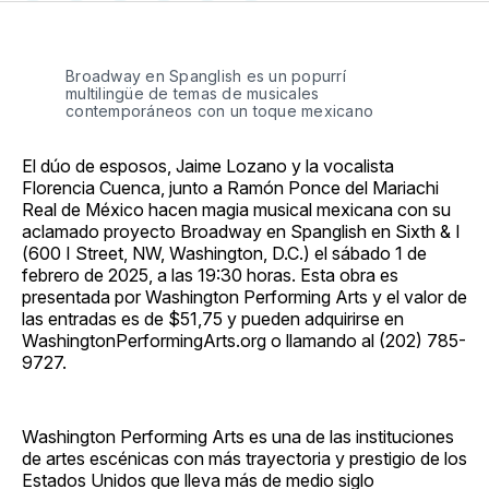
en
on
en
on
via
Facebook
Pinterest
LinkedIn
WhatsApp
Email
Broadway en Spanglish es un popurrí
multilingüe de temas de musicales
contemporáneos con un toque mexicano
El dúo de esposos, Jaime Lozano y la vocalista
Florencia Cuenca, junto a Ramón Ponce del Mariachi
Real de México hacen magia musical mexicana con su
aclamado proyecto Broadway en Spanglish en Sixth & I
(600 I Street, NW, Washington, D.C.) el sábado 1 de
febrero de 2025, a las 19:30 horas. Esta obra es
presentada por Washington Performing Arts y el valor de
las entradas es de $51,75 y pueden adquirirse en
WashingtonPerformingArts.org o llamando al (202) 785-
9727.
Washington Performing Arts es una de las instituciones
de artes escénicas con más trayectoria y prestigio de los
Estados Unidos que lleva más de medio siglo