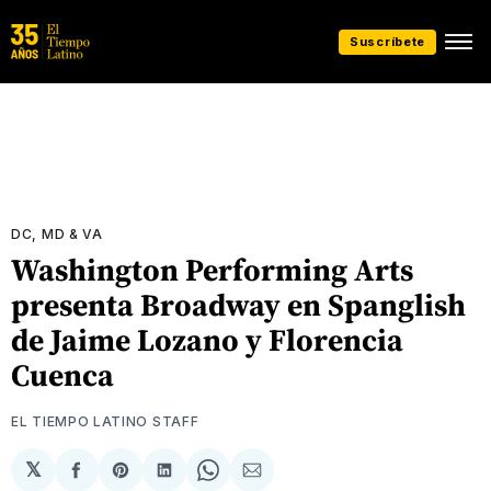
Suscríbete
DC, MD & VA
Washington Performing Arts
presenta Broadway en Spanglish
de Jaime Lozano y Florencia
Cuenca
EL TIEMPO LATINO STAFF
𝕏
Compartir
Share
Compartir
Share
Compartir