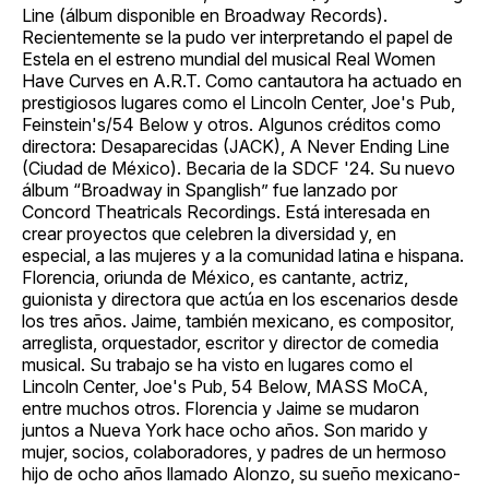
Line (álbum disponible en Broadway Records).
Recientemente se la pudo ver interpretando el papel de
Estela en el estreno mundial del musical Real Women
Have Curves en A.R.T. Como cantautora ha actuado en
prestigiosos lugares como el Lincoln Center, Joe's Pub,
Feinstein's/54 Below y otros. Algunos créditos como
directora: Desaparecidas (JACK), A Never Ending Line
(Ciudad de México). Becaria de la SDCF '24. Su nuevo
álbum “Broadway in Spanglish” fue lanzado por
Concord Theatricals Recordings. Está interesada en
crear proyectos que celebren la diversidad y, en
especial, a las mujeres y a la comunidad latina e hispana.
Florencia, oriunda de México, es cantante, actriz,
guionista y directora que actúa en los escenarios desde
los tres años. Jaime, también mexicano, es compositor,
arreglista, orquestador, escritor y director de comedia
musical. Su trabajo se ha visto en lugares como el
Lincoln Center, Joe's Pub, 54 Below, MASS MoCA,
entre muchos otros. Florencia y Jaime se mudaron
juntos a Nueva York hace ocho años. Son marido y
mujer, socios, colaboradores, y padres de un hermoso
hijo de ocho años llamado Alonzo, su sueño mexicano-