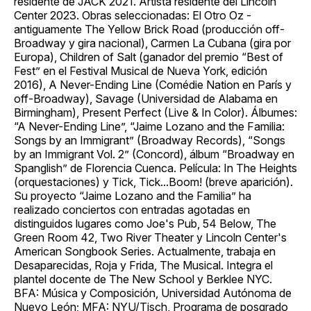
residente de JACK 2021. Artista residente del Lincoln
Center 2023. Obras seleccionadas: El Otro Oz -
antiguamente The Yellow Brick Road (producción off-
Broadway y gira nacional), Carmen La Cubana (gira por
Europa), Children of Salt (ganador del premio “Best of
Fest” en el Festival Musical de Nueva York, edición
2016), A Never-Ending Line (Comédie Nation en París y
off-Broadway), Savage (Universidad de Alabama en
Birmingham), Present Perfect (Live & In Color). Álbumes:
“A Never-Ending Line”, “Jaime Lozano and the Familia:
Songs by an Immigrant” (Broadway Records), “Songs
by an Immigrant Vol. 2” (Concord), álbum “Broadway en
Spanglish” de Florencia Cuenca. Película: In The Heights
(orquestaciones) y Tick, Tick...Boom! (breve aparición).
Su proyecto “Jaime Lozano and the Familia” ha
realizado conciertos con entradas agotadas en
distinguidos lugares como Joe's Pub, 54 Below, The
Green Room 42, Two River Theater y Lincoln Center's
American Songbook Series. Actualmente, trabaja en
Desaparecidas, Roja y Frida, The Musical. Integra el
plantel docente de The New School y Berklee NYC.
BFA: Música y Composición, Universidad Autónoma de
Nuevo León; MFA: NYU/Tisch, Programa de posgrado