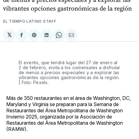
vibrantes opciones gastronómicas de la región
EL TIEMPO LATINO STAFF
𝕏
Compartir
Share
Compartir
Share
Compartir
en
on
en
on
via
Facebook
Pinterest
LinkedIn
WhatsApp
Email
El evento, que tendrá lugar del 27 de enero al
2 de febrero, invita a los comensales a disfrutar
de menús a precios especiales y a explorar las
vibrantes opciones gastronómicas de la región.
| Foto: Pexels.
Más de 350 restaurantes en el área de Washington, DC,
Maryland y Virginia se preparan para la Semana de
Restaurantes del Área Metropolitana de Washington
Invierno 2025, organizada por la Asociación de
Restaurantes del Área Metropolitana de Washington
(RAMW).