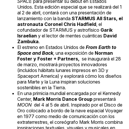
SPACE
para presentar su debut en Estados
Unidos. Esta edición especial que se realizará del 1
al 2 de abril, contará con una presentación de
lanzamiento con la banda
STARMUS All Stars, el
astronauta Coronel Chris Hadfield
, el
cofundador de STARMUS y astrofísico
Garik
Israelian
y el lector de mentes cuánticas
David
Zambuka
.
El estreno en Estados Unidos de
From Earth to
Space and Back
,
una exposición de
Norman
Foster y Foster + Partners,
se inaugurará el 28
de marzo, mostrará proyectos innovadores
(incluidos hábitats lunares impresos en 3D y
Spaceport America) y explorará cómo los diseños
para Marte y la Luna inspiran soluciones
sostenibles en la Tierra.
En una primicia mundial encargada por el Kennedy
Center,
Mark Morris Dance Group
presentará
MOON
del 4 al 5 de abril. Inspirado por el Disco de
Oro colocado a bordo de la nave espacial Voyager
en 1977 como medio de comunicación con los
extraterrestres, el coreógrafo Mark Morris combina
inspiraciones textuales, visuales y musicales en