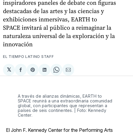
inspiradores paneles de debate con figuras
destacadas de las artes y las ciencias y
exhibiciones inmersivas, EARTH to
SPACE invitará al público a reimaginar la
naturaleza universal de la exploración y la
innovación
EL TIEMPO LATINO STAFF
𝕏
Compartir
Share
Compartir
Share
Compartir
en
on
en
on
via
Facebook
Pinterest
LinkedIn
WhatsApp
Email
A través de alianzas dinámicas, EARTH to
SPACE reunirá a una extraordinaria comunidad
global, con participantes que representan a
países de seis continentes. | Foto: Kennedy
Center.
El John F. Kennedy Center for the Performing Arts