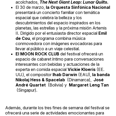
acolchados,
The Next Giant Leap: Lunar Quilts.
El 30 de marzo,
la Orquesta Sinfónica Nacional
presentará un concierto familiar con temática
espacial que celebra la belleza y los
descubrimientos del espacio inspirados en los
planetas, las estrellas y la próxima misión Artemis
II. Dirigido por el entusiasta director espacial
Emil
de Cou
, el programa combina música
conmovedora con imágenes evocadoras para
llevar al público a un viaje celestial.
El MOON ROCK CLUB
del festival ofrecerá un
espacio de cabaret íntimo para conversaciones
interesantes con bebidas y actuaciones de la
experta en comida espacial
Vickie Kloeris
(EE.
UU.), el compositor
Ihab Darwin
(EAU),
la banda
Nikolaj Hess & Spacelab
(Dinamarca),
José
André Quartet
(Bolivia) y
Margaret Leng Tan
(Singapur).
Además, durante los tres fines de semana del festival se
ofrecerá una serie de actividades emocionantes para