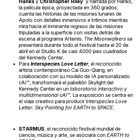
Hanks
y
Christopher Riley
y narrada por Hanks,
la película épica, proyectada en 360 grados,
cuenta las historias de las misiones lunares de
Apolo con detalles inmersivos e íntimos mientras
mira hacia el inminente regreso de las misiones
tripuladas a la superficie con visitas detrás de
escena al programa Artemis.
The Moonwalkers
se
presentará durante todo el festival hasta el 20 de
abril en el Studio K de casi 4000 pies cuadrados
del Kennedy Center.
Para
Interspecies Love Letter
, el reconocido
artista contemporáneo Cai Guo-Qiang, en
colaboración con su modelo de IA personalizado
cAI™, transformará el pabellón Skylight del
Kennedy Center en un
laboratorio interactivo y
multidimensional cAI™
. La exposición se centra en
el viaje creativo para producir
Interspecies Love
Letter: Sky Painting for EARTH to SPACE
.
STARMUS
, el reconocido festival mundial de
ciencia, música y arte, se asociará con
EARTH to