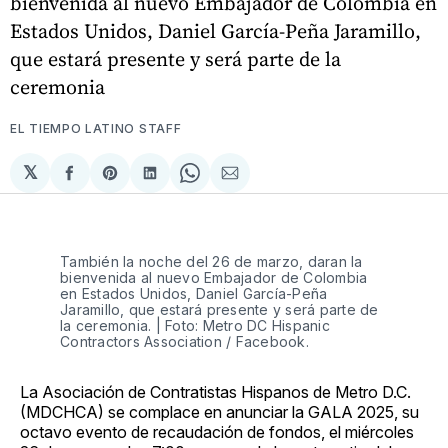
bienvenida al nuevo Embajador de Colombia en
Estados Unidos, Daniel García-Peña Jaramillo,
que estará presente y será parte de la
ceremonia
EL TIEMPO LATINO STAFF
𝕏
Compartir
Share
Compartir
Share
Compartir
en
on
en
on
via
Facebook
Pinterest
LinkedIn
WhatsApp
Email
También la noche del 26 de marzo, daran la
bienvenida al nuevo Embajador de Colombia
en Estados Unidos, Daniel García-Peña
Jaramillo, que estará presente y será parte de
la ceremonia. | Foto: Metro DC Hispanic
Contractors Association / Facebook.
La Asociación de Contratistas Hispanos de Metro D.C.
(MDCHCA) se complace en anunciar la GALA 2025, su
octavo evento de recaudación de fondos, el miércoles