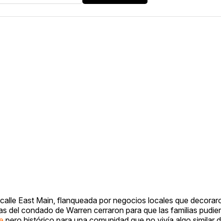
la calle East Main, flanqueada por negocios locales que decorar
s del condado de Warren cerraron para que las familias pudiera
e
pero histórico para una comunidad que no vivía algo similar 