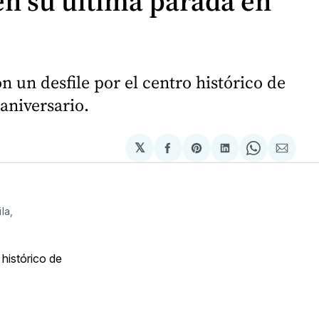
 en su última parada en
n un desfile por el centro histórico de
aniversario.
𝕏
Compartir
Share
Compartir
Share
Compa
en
on
en
on
via
Facebook
Pinterest
LinkedIn
WhatsApp
Email
a, 
 histórico de