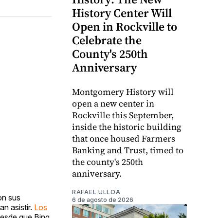
History Center Will
Open in Rockville to
Celebrate the
County's 250th
Anniversary
Montgomery History will
open a new center in
Rockville this September,
inside the historic building
that once housed Farmers
Banking and Trust, timed to
the county's 250th
anniversary.
RAFAEL ULLOA
on sus
6 de agosto de 2026
n asistir.
Los
desde que Bing