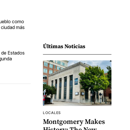
 pueblo como
a ciudad más
Últimas Noticias
a de Estados
egunda
LOCALES
Montgomery Makes
History: The New