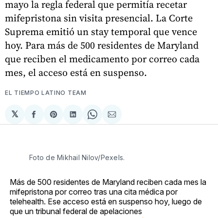
mayo la regla federal que permitía recetar
mifepristona sin visita presencial. La Corte
Suprema emitió un stay temporal que vence
hoy. Para más de 500 residentes de Maryland
que reciben el medicamento por correo cada
mes, el acceso está en suspenso.
EL TIEMPO LATINO TEAM
𝕏
Compartir
Share
Compartir
Share
Compartir
en
on
en
on
via
Facebook
Pinterest
LinkedIn
WhatsApp
Email
Foto de Mikhail Nilov/Pexels. 
Más de 500 residentes de Maryland reciben cada mes la
mifepristona por correo tras una cita médica por
telehealth. Ese acceso está en suspenso hoy, luego de
que un tribunal federal de apelaciones