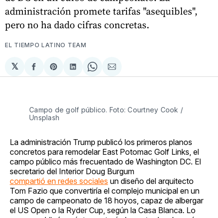
administración promete tarifas "asequibles",
pero no ha dado cifras concretas.
EL TIEMPO LATINO TEAM
𝕏
Compartir
Share
Compartir
Share
Compartir
en
on
en
on
via
Facebook
Pinterest
LinkedIn
WhatsApp
Email
Campo de golf público. Foto: Courtney Cook / 
Unsplash
La administración Trump publicó los primeros planos
concretos para remodelar East Potomac Golf Links, el
campo público más frecuentado de Washington DC. El
secretario del Interior Doug Burgum
compartió en redes sociales
un diseño del arquitecto
Tom Fazio que convertiría el complejo municipal en un
campo de campeonato de 18 hoyos, capaz de albergar
el US Open o la Ryder Cup, según la Casa Blanca. Lo