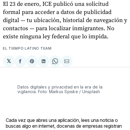
El 23 de enero, ICE publicó una solicitud
formal para acceder a datos de publicidad
digital — tu ubicación, historial de navegación y
contactos — para localizar inmigrantes. No
existe ninguna ley federal que lo impida.
EL TIEMPO LATINO TEAM
𝕏
Compartir
Share
Compartir
Share
Compartir
en
on
en
on
via
Facebook
Pinterest
LinkedIn
WhatsApp
Email
Datos digitales y privacidad en la era de la
vigilancia. Foto: Markus Spiske / Unsplash
Cada vez que abres una aplicación, lees una noticia o
buscas algo en internet, docenas de empresas registran