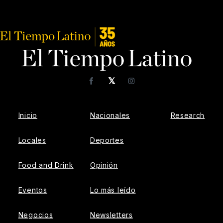
𝕏
Facebook
Instagram
Inicio
Nacionales
Research
Locales
Deportes
Food and Drink
Opinión
Eventos
Lo más leído
Negocios
Newsletters