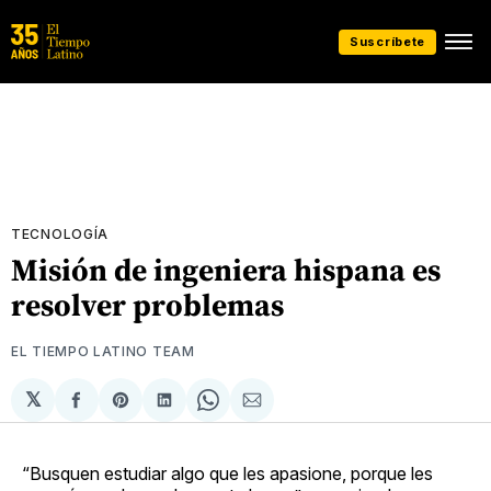
Suscríbete
TECNOLOGÍA
Misión de ingeniera hispana es
resolver problemas
EL TIEMPO LATINO TEAM
𝕏
Compartir
Share
Compartir
Share
Compartir
en
on
en
on
via
Facebook
Pinterest
LinkedIn
WhatsApp
Email
“Busquen estudiar algo que les apasione, porque les