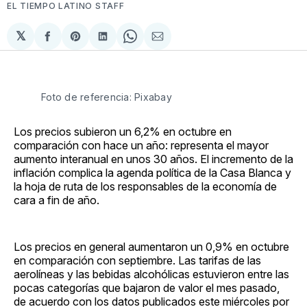
EL TIEMPO LATINO STAFF
𝕏
Compartir
Share
Compartir
Share
Compartir
en
on
en
on
via
Facebook
Pinterest
LinkedIn
WhatsApp
Email
Foto de referencia: Pixabay
Los precios subieron un 6,2% en octubre en
comparación con hace un año: representa el mayor
aumento interanual en unos 30 años. El incremento de la
inflación complica la agenda política de la Casa Blanca y
la hoja de ruta de los responsables de la economía de
cara a fin de año.
Los precios en general aumentaron un 0,9% en octubre
en comparación con septiembre. Las tarifas de las
aerolíneas y las bebidas alcohólicas estuvieron entre las
pocas categorías que bajaron de valor el mes pasado,
de acuerdo con los datos publicados este miércoles por