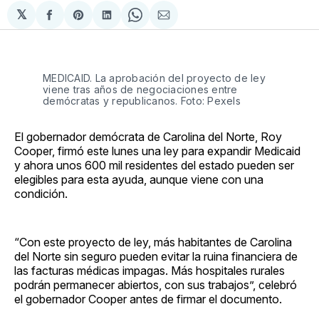
𝕏
Compartir
Share
Compartir
Share
Compartir
en
on
en
on
via
Facebook
Pinterest
LinkedIn
WhatsApp
Email
MEDICAID. La aprobación del proyecto de ley
viene tras años de negociaciones entre
demócratas y republicanos. Foto: Pexels
El gobernador demócrata de Carolina del Norte, Roy
Cooper, firmó este lunes una ley para expandir Medicaid
y ahora unos 600 mil residentes del estado pueden ser
elegibles para esta ayuda, aunque viene con una
condición.
“Con este proyecto de ley, más habitantes de Carolina
del Norte sin seguro pueden evitar la ruina financiera de
las facturas médicas impagas. Más hospitales rurales
podrán permanecer abiertos, con sus trabajos”, celebró
el gobernador Cooper antes de firmar el documento.