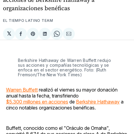
organizaciones benéficas
EL TIEMPO LATINO TEAM
𝕏
Compartir
Share
Compartir
Share
Compartir
en
on
en
on
via
Facebook
Pinterest
LinkedIn
WhatsApp
Email
Berkshire Hathaway de Warren Buffett redujo
sus acciones y compañías tecnológicas y se
enfoca en el sector energético. Foto: (Ruth
Fremson/The New York Times)
Warren Buffett
realizó el viernes su mayor donación
anual hasta la fecha, transfiriendo
$5.300 millones en acciones
de
Berkshire Hathaway
a
cinco notables organizaciones benéficas.
Buffett, conocido como el "Oráculo de Omaha",
convirtió 8.674 de sus acciones de clase A de Berkshire