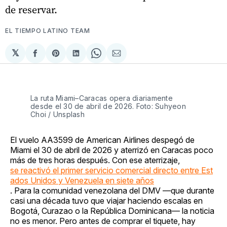
de reservar.
EL TIEMPO LATINO TEAM
𝕏
Compartir
Share
Compartir
Share
Compartir
en
on
en
on
via
Facebook
Pinterest
LinkedIn
WhatsApp
Email
La ruta Miami–Caracas opera diariamente 
desde el 30 de abril de 2026. Foto: Suhyeon 
Choi / Unsplash
El vuelo AA3599 de American Airlines despegó de
Miami el 30 de abril de 2026 y aterrizó en Caracas poco
más de tres horas después. Con ese aterrizaje,
se reactivó el primer servicio comercial directo entre Est
ados Unidos y Venezuela en siete años
. Para la comunidad venezolana del DMV —que durante
casi una década tuvo que viajar haciendo escalas en
Bogotá, Curazao o la República Dominicana— la noticia
no es menor. Pero antes de comprar el tiquete, hay