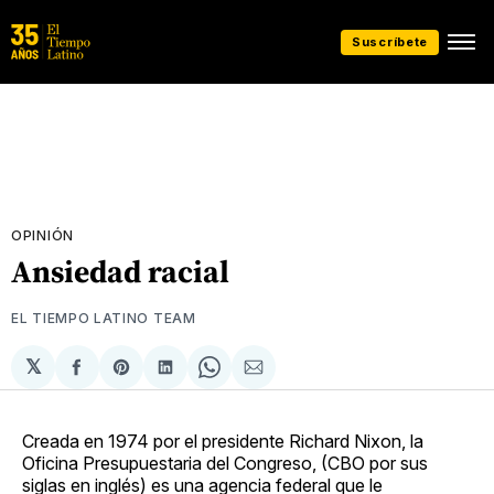
Suscríbete
OPINIÓN
Ansiedad racial
EL TIEMPO LATINO TEAM
𝕏
Compartir
Share
Compartir
Share
Compartir
en
on
en
on
via
Facebook
Pinterest
LinkedIn
WhatsApp
Email
Creada en 1974 por el presidente Richard Nixon, la
Oficina Presupuestaria del Congreso, (CBO por sus
siglas en inglés) es una agencia federal que le